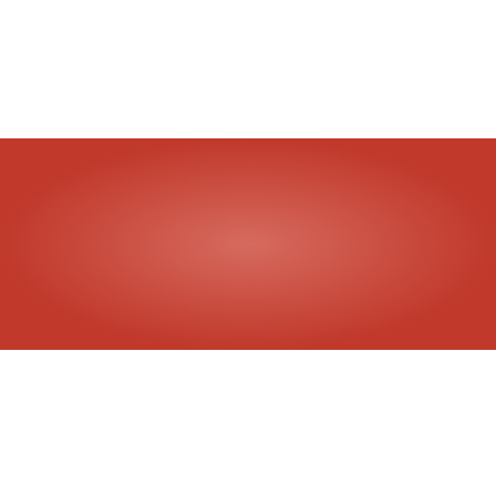
Kontakt
oss
i
dag
Ring oss på 930 17 500
Komplette løsninger tilpasset dine behov.